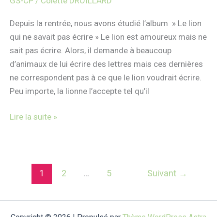
GS-CP
/
Colette DROILLARD
rentrée
en
Depuis la rentrée, nous avons étudié l’album » Le lion
GS-
qui ne savait pas écrire » Le lion est amoureux mais ne
CP
sait pas écrire. Alors, il demande à beaucoup
d’animaux de lui écrire des lettres mais ces dernières
ne correspondent pas à ce que le lion voudrait écrire.
Peu importe, la lionne l’accepte tel qu’il
Lire la suite »
1
2
…
5
Suivant
→