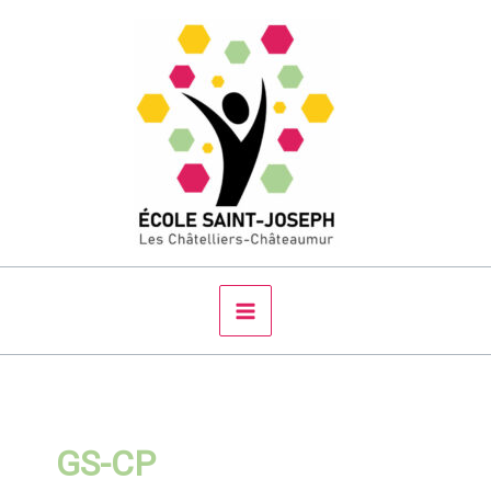
Aller
au
contenu
GS-CP