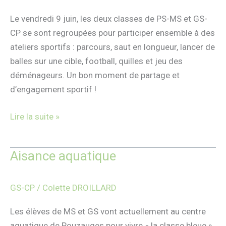
Le vendredi 9 juin, les deux classes de PS-MS et GS-
CP se sont regroupées pour participer ensemble à des
ateliers sportifs : parcours, saut en longueur, lancer de
balles sur une cible, football, quilles et jeu des
déménageurs. Un bon moment de partage et
d’engagement sportif !
Lire la suite »
Aisance aquatique
Aisance
aquatique
GS-CP
/
Colette DROILLARD
Les élèves de MS et GS vont actuellement au centre
aquatique de Pouzauges pour vivre « la classe bleue ».