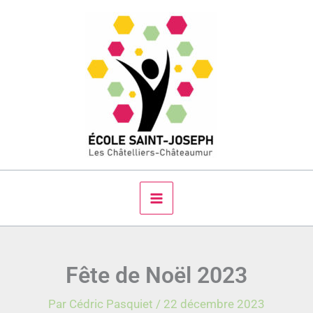
Aller
au
contenu
Fête de Noël 2023
Par
Cédric Pasquiet
/
22 décembre 2023