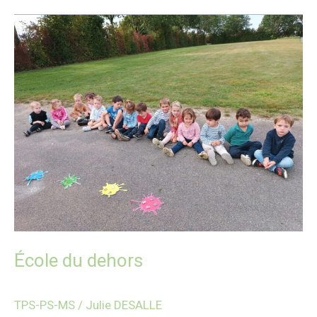
École
du
dehors
École du dehors
TPS-PS-MS
/
Julie DESALLE