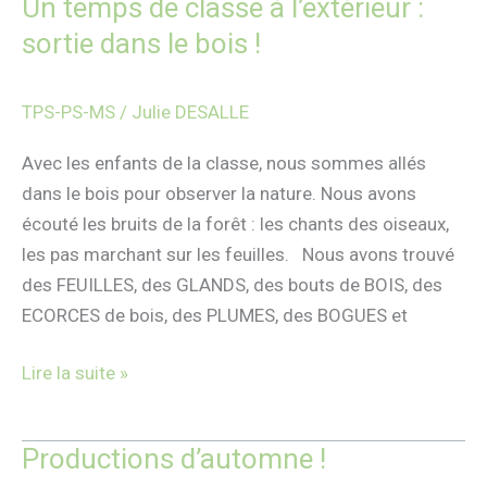
Un temps de classe à l’extérieur :
Un
temps
sortie dans le bois !
de
classe
TPS-PS-MS
/
Julie DESALLE
à
l’extérieur
Avec les enfants de la classe, nous sommes allés
:
dans le bois pour observer la nature. Nous avons
sortie
écouté les bruits de la forêt : les chants des oiseaux,
dans
les pas marchant sur les feuilles. Nous avons trouvé
le
des FEUILLES, des GLANDS, des bouts de BOIS, des
bois
ECORCES de bois, des PLUMES, des BOGUES et
!
Lire la suite »
Productions d’automne !
Productions
d’automne