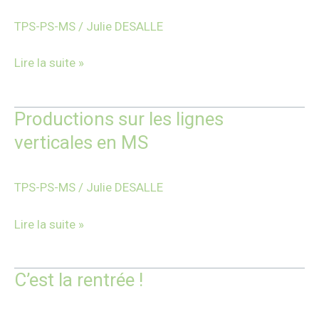
!
TPS-PS-MS
/
Julie DESALLE
Lire la suite »
Productions sur les lignes
Productions
sur
verticales en MS
les
lignes
TPS-PS-MS
/
Julie DESALLE
verticales
en
Lire la suite »
MS
C’est la rentrée !
C’est
la
rentrée