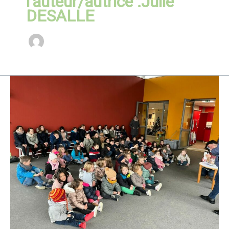
l’auteur/autrice :Julie
DESALLE
Dernière
semaine