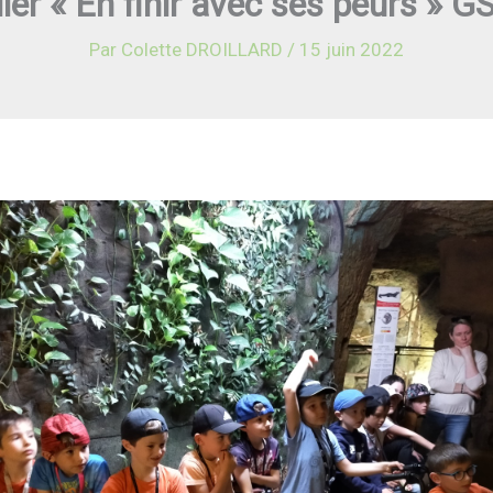
lier « En finir avec ses peurs » G
Par
Colette DROILLARD
/
15 juin 2022