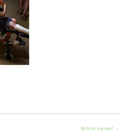
Article suivant
→